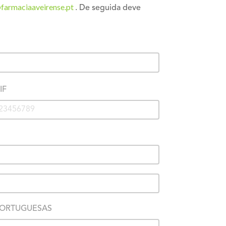
farmaciaaveirense.pt
. De seguida deve
IF
PORTUGUESAS